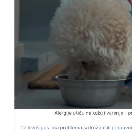
Alergije utiču na kožu i varenje –
Da li vaš pas ima problema sa kožom ili probav