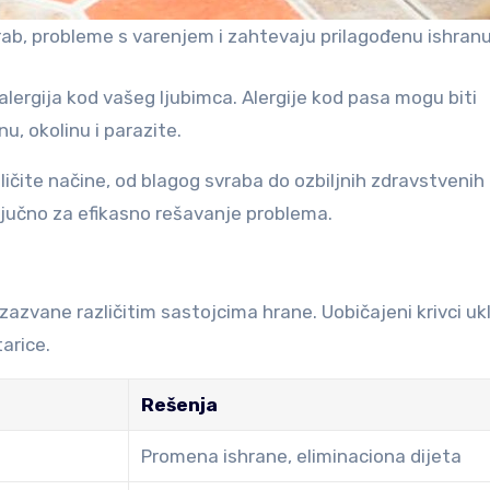
vrab, probleme s varenjem i zahtevaju prilagođenu ishranu
lergija kod vašeg ljubimca. Alergije kod pasa mogu biti
u, okolinu i parazite.
ičite načine, od blagog svraba do ozbiljnih zdravstvenih
jučno za efikasno rešavanje problema.
izazvane različitim sastojcima hrane. Uobičajeni krivci uk
tarice.
Rešenja
Promena ishrane, eliminaciona dijeta