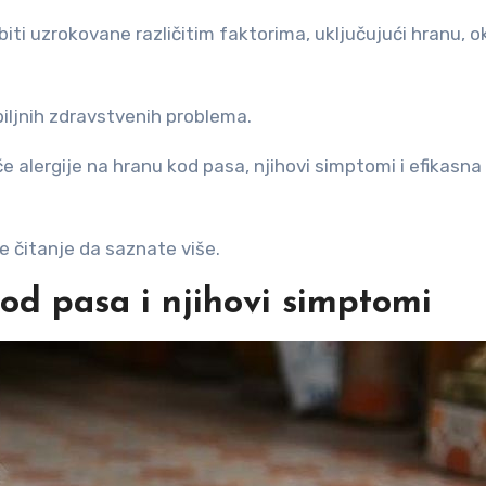
iti uzrokovane različitim faktorima, uključujući hranu, ok
iljnih zdravstvenih problema.
e alergije na hranu kod pasa, njihovi simptomi i efikasna
e čitanje da saznate više.
kod pasa i njihovi simptomi