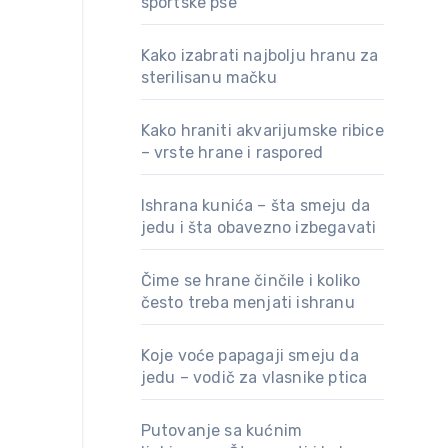
sportske pse
Kako izabrati najbolju hranu za
sterilisanu mačku
Kako hraniti akvarijumske ribice
– vrste hrane i raspored
Ishrana kunića – šta smeju da
jedu i šta obavezno izbegavati
Čime se hrane činčile i koliko
često treba menjati ishranu
Koje voće papagaji smeju da
jedu – vodič za vlasnike ptica
Putovanje sa kućnim