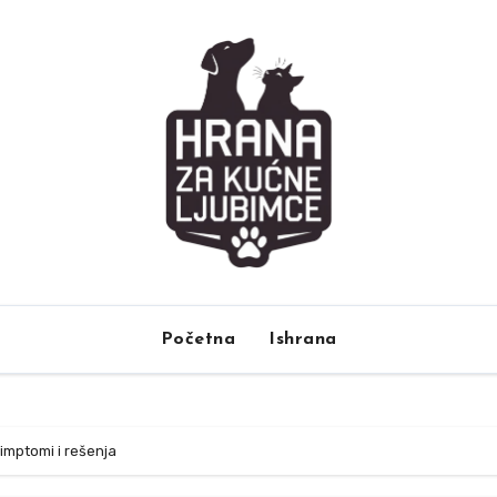
Početna
Ishrana
imptomi i rešenja