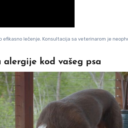
no efikasno lečenje. Konsultacija sa veterinarom je neop
alergije kod vašeg psa