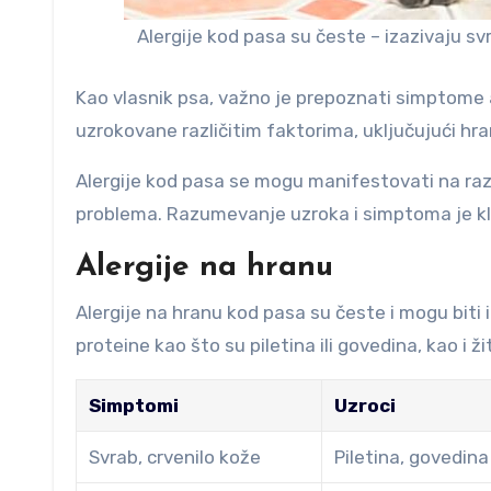
Alergije kod pasa su česte – izazivaju s
Kao vlasnik psa, važno je prepoznati simptome a
uzrokovane različitim faktorima, uključujući hran
Alergije kod pasa se mogu manifestovati na razl
problema. Razumevanje uzroka i simptoma je kl
Alergije na hranu
Alergije na hranu kod pasa su česte i mogu biti 
proteine kao što su piletina ili govedina, kao i ži
Simptomi
Uzroci
Svrab, crvenilo kože
Piletina, govedina