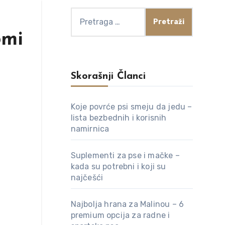
Pretraga
za:
omi
Skorašnji Članci
Koje povrće psi smeju da jedu –
lista bezbednih i korisnih
namirnica
Suplementi za pse i mačke –
kada su potrebni i koji su
najčešći
Najbolja hrana za Malinou – 6
premium opcija za radne i