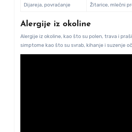
Dijareja, povraćanje
Žitarice, mlečni p
Alergije iz okoline
Alergije iz okoline, kao što su polen, trava i pr
simptome kao što su svrab, kihanje i suzenje oč