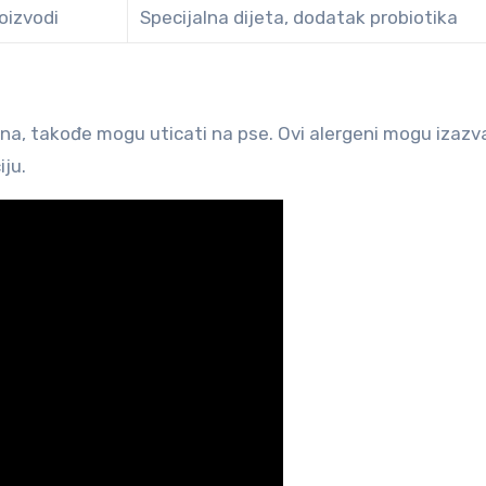
roizvodi
Specijalna dijeta, dodatak probiotika
ašina, takođe mogu uticati na pse. Ovi alergeni mogu izazv
iju.