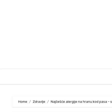
Skip
to
content
Home
Zdravlje
Najčešće alergije na hranu kod pasa – s