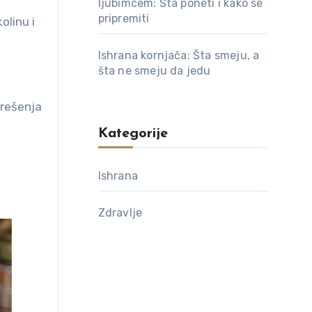
ljubimcem: Šta poneti i kako se
pripremiti
olinu i
Ishrana kornjača: Šta smeju, a
šta ne smeju da jedu
 rešenja
Kategorije
Ishrana
Zdravlje