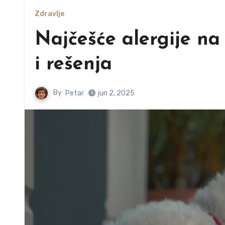
Zdravlje
Najčešće alergije n
i rešenja
By
Petar
jun 2, 2025