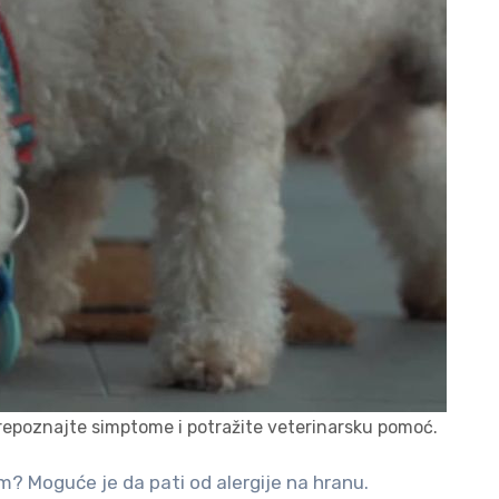
 prepoznajte simptome i potražite veterinarsku pomoć.
om? Moguće je da pati od alergije na hranu.