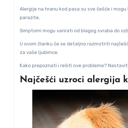
Alergije na hranu kod pasa su sve češće i mogu b
parazite.
Simptomi mogu varirati od blagog svraba do ozb
U ovom članku će se detaljno razmotriti najčešć
za vaše ljubimce.
Kako prepoznati i rešiti ove probleme? Nastavit
Najčešći uzroci alergija 