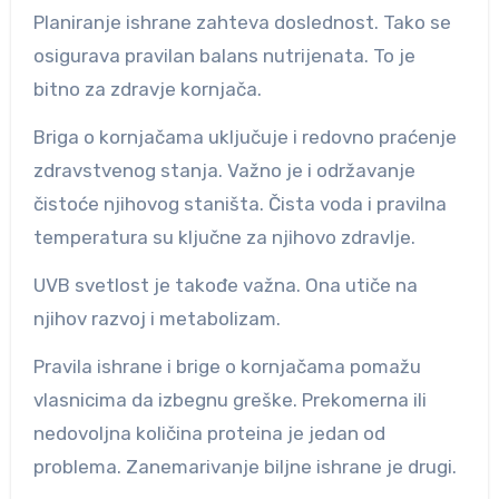
Planiranje ishrane zahteva doslednost. Tako se
osigurava pravilan balans nutrijenata. To je
bitno za zdravje kornjača.
Briga o kornjačama uključuje i redovno praćenje
zdravstvenog stanja. Važno je i održavanje
čistoće njihovog staništa. Čista voda i pravilna
temperatura su ključne za njihovo zdravlje.
UVB svetlost je takođe važna. Ona utiče na
njihov razvoj i metabolizam.
Pravila ishrane i brige o kornjačama pomažu
vlasnicima da izbegnu greške. Prekomerna ili
nedovoljna količina proteina je jedan od
problema. Zanemarivanje biljne ishrane je drugi.