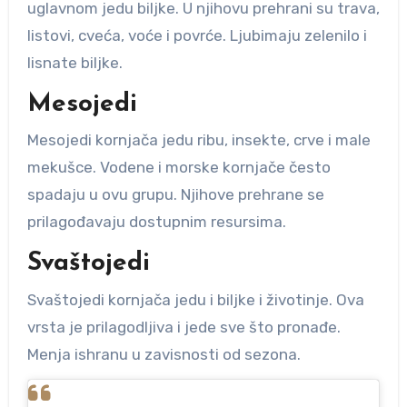
uglavnom jedu biljke. U njihovu prehrani su trava,
listovi, cveća, voće i povrće. Ljubimaju zelenilo i
lisnate biljke.
Mesojedi
Mesojedi kornjača jedu ribu, insekte, crve i male
mekušce. Vodene i morske kornjače često
spadaju u ovu grupu. Njihove prehrane se
prilagođavaju dostupnim resursima.
Svaštojedi
Svaštojedi kornjača jedu i biljke i životinje. Ova
vrsta je prilagodljiva i jede sve što pronađe.
Menja ishranu u zavisnosti od sezona.