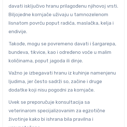
davati isključivo hranu prilagođenu njihovoj vrsti.
Biljojedne kornjače uživaju u tamnozelenom
lisnatom povrću poput radića, maslačka, kelja i
endivije.
Takođe, mogu se povremeno davati i šargarepa,
bundeva, tikvice, kao i određeno voće u malim
količinama, poput jagoda ili dinje.
Važno je izbegavati hranu iz kuhinje namenjenu
ljudima, jer često sadrži so, začine i druge
dodatke koji nisu pogodni za kornjače.
Uvek se preporučuje konsultacija sa
veterinarom specijalizovanim za egzotične
životinje kako bi ishrana bila pravilna i