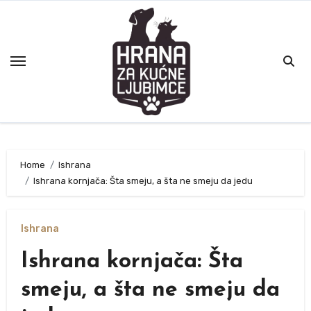
Skip
to
content
Home
Ishrana
Ishrana kornjača: Šta smeju, a šta ne smeju da jedu
Ishrana
Ishrana kornjača: Šta
smeju, a šta ne smeju da