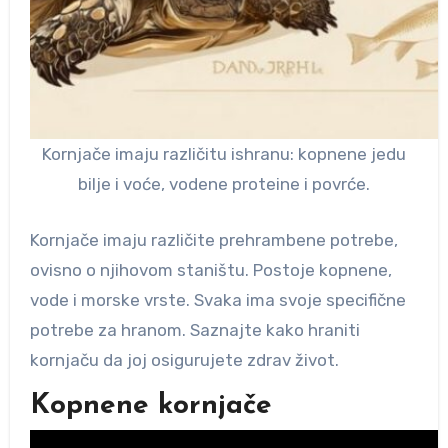
Kornjače imaju različitu ishranu: kopnene jedu
bilje i voće, vodene proteine i povrće.
Kornjače imaju različite prehrambene potrebe,
ovisno o njihovom staništu. Postoje kopnene,
vode i morske vrste. Svaka ima svoje specifične
potrebe za hranom. Saznajte kako hraniti
kornjaču da joj osigurujete zdrav život.
Kopnene kornjače