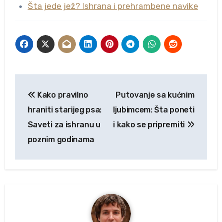
Šta jede jež? Ishrana i prehrambene navike
Kretanje
Kako pravilno
Putovanje sa kućnim
članka
hraniti starijeg psa:
ljubimcem: Šta poneti
Saveti za ishranu u
i kako se pripremiti
poznim godinama