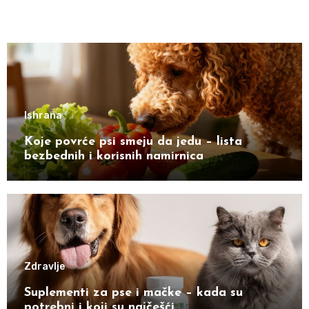
Ishrana
Koje povrće psi smeju da jedu – lista
bezbednih i korisnih namirnica
Zdravlje
Suplementi za pse i mačke – kada su
potrebni i koji su najčešći