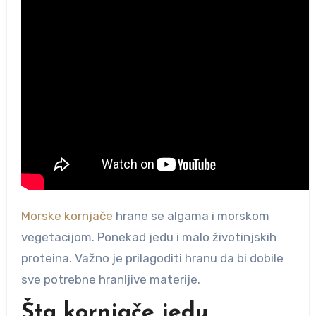
Morske kornjače
hrane se algama i morskom
vegetacijom. Ponekad jedu i malo životinjskih
proteina. Važno je prilagoditi hranu da bi dobile
sve potrebne hranljive materije.
Šta kornjače jedu