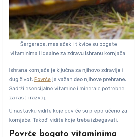
Šargarepa, maslačak i tikvice su bogate
vitaminima i idealne za zdravu ishranu kornjača.
Ishrana kornjača je ključna za njihovo zdravlje i
dug život.
Povrće
je važan deo njihove prehrane.
Sadrži esencijalne vitamine i minerale potrebne
za rast i razvoj.
U nastavku vidite koje povrće su preporučeno za
kornjače. Takođ, vidite koje treba izbegavati.
Povrće bogato vitaminima