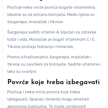
Postoje neke vrste povrća bogate vitaminima.
Idealne su za ishranu kornjača. Među njima su
šargarepa, maslačak i tikvice.
Šargarepa sadrži vitamin A, ključan za zdravlje
kože i vida. Maslačak je bogat vitaminom C i E.
Tikvice pružaju hidraciju i minerale.
Prema istraživanjima, šargarepa, maslačak i
tikvice su savršeni za kornjače. Sadrže vitamine i
lako su svarljivi.
Povrće koje treba izbegavati
Postoje i neke vrste povrća koje treba
izbegavati. Spanać i brokolij mogu ometati
apsorpciju kalcijuma. To može uzrokovati