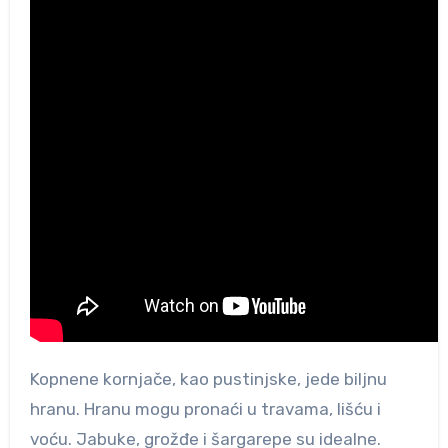
Kopnene kornjače, kao pustinjske, jede biljnu
hranu. Hranu mogu pronaći u travama, lišću i
voću. Jabuke, grožđe i šargarepe su idealne.