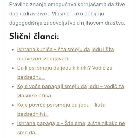
Pravilno znanje omogućava kornjačama da žive
dug i zdrav život. Vlasnici tako dobijaju
dugogodišnje zadovoljstvo u njihovom društvu.
Slični članci:
Ishrana kunića – šta smeju da jedu i šta
obavezno izbegavati
Da li psi smeju da jedu kikiriki? Vodič za
bezbednu…
Koje voće papagaji smeju da jedu – vodič za
vlasnike ptica
Koje povrće psi smeju da jedu – lista
bezbednih i…
Ishrana papagaja - Šta sme, a šta nikako ne
sme da…