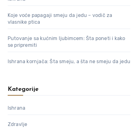
Koje voće papagaji smeju da jedu – vodič za
vlasnike ptica
Putovanje sa kućnim ljubimcem: Šta poneti i kako
se pripremiti
Ishrana kornjača: Šta smeju, a šta ne smeju da jedu
Kategorije
Ishrana
Zdravlje