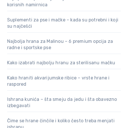
korisnih namirnica
Suplementi za pse i mačke – kada su potrebni i koji
su najčešći
Najbolja hrana za Malinou – 6 premium opcija za
radne i sportske pse
Kako izabrati najbolju hranu za sterilisanu mačku
Kako hraniti akvarijumske ribice – vrste hrane i
raspored
Ishrana kunića – šta smeju da jedu i šta obavezno
izbegavati
Čime se hrane činčile i koliko često treba menjati
ishranu