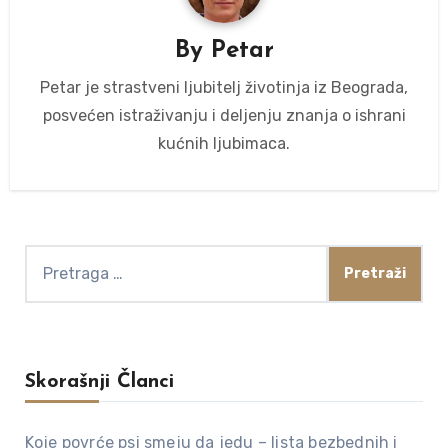
By
Petar
Petar je strastveni ljubitelj životinja iz Beograda,
posvećen istraživanju i deljenju znanja o ishrani
kućnih ljubimaca.
Pretraga
za:
Skorašnji Članci
Koje povrće psi smeju da jedu – lista bezbednih i