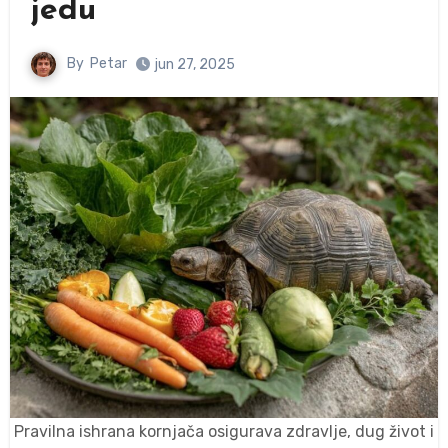
jedu
By
Petar
jun 27, 2025
Pravilna ishrana kornjača osigurava zdravlje, dug život i