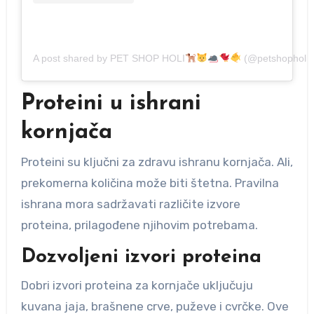
A post shared by PET SHOP HOLI
(@petshopholi)
Proteini u ishrani
kornjača
Proteini su ključni za zdravu ishranu kornjača. Ali,
prekomerna količina može biti štetna. Pravilna
ishrana mora sadržavati različite izvore
proteina, prilagođene njihovim potrebama.
Dozvoljeni izvori proteina
Dobri izvori proteina za kornjače uključuju
kuvana jaja, brašnene crve, puževe i cvrčke. Ove