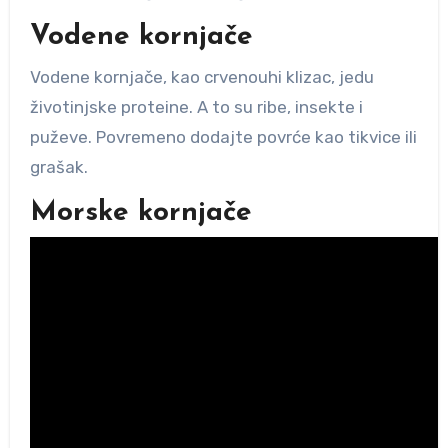
Vodene kornjače
Vodene kornjače, kao crvenouhi klizac, jedu
životinjske proteine. A to su ribe, insekte i
puževe. Povremeno dodajte povrće kao tikvice ili
grašak.
Morske kornjače