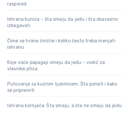
raspored
Ishrana kunića – šta smeju da jedu i šta obavezno
izbegavati
Čime se hrane činčile i koliko često treba menjati
ishranu
Koje voće papagaji smeju da jedu – vodič za
vlasnike ptica
Putovanje sa kućnim ljubimcem: Šta poneti i kako
se pripremiti
Ishrana kornjača: Šta smeju, a šta ne smeju da jedu