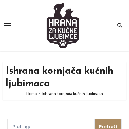
Skip
to
content
Ishrana kornjača kućnih
ljubimaca
Home
Ishrana kornjača kućnih ljubimaca
Pretraga