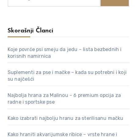
za:
Skorašnji Članci
Koje povrće psi smeju da jedu – lista bezbednih i
korisnih namirnica
Suplementi za pse i mačke – kada su potrebni i koji
su najčešći
Najbolja hrana za Malinou – 6 premium opcija za
radne i sportske pse
Kako izabrati najbolju hranu za sterilisanu mačku
Kako hraniti akvarijumske ribice – vrste hrane i